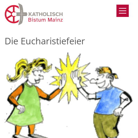
Zum Inhalt springen
Die Eucharistiefeier